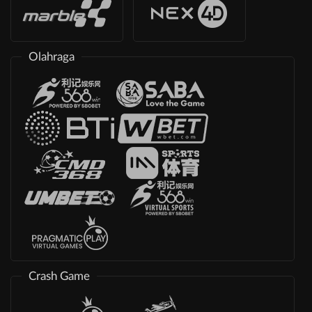
Olahraga
Crash Game