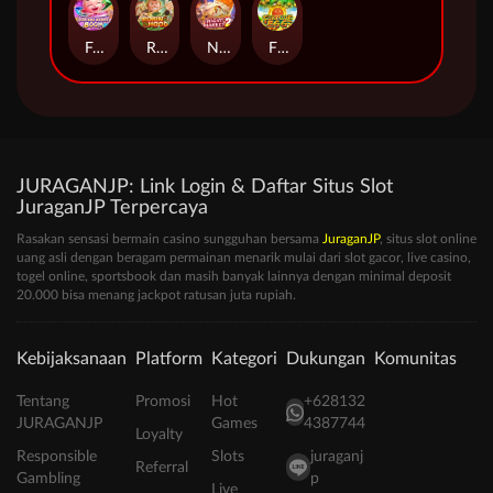
Fortune Money Boom
ROBIN HOOD
NIGHT MARKET 2
FORTUNE EGG
JURAGANJP: Link Login & Daftar Situs Slot
JuraganJP Terpercaya
Rasakan sensasi bermain casino sungguhan bersama
JuraganJP
, situs slot online
uang asli dengan beragam permainan menarik mulai dari slot gacor, live casino,
togel online, sportsbook dan masih banyak lainnya dengan minimal deposit
20.000 bisa menang jackpot ratusan juta rupiah.
Kebijaksanaan
Platform
Kategori
Dukungan
Komunitas
Tentang
Promosi
Hot
+628132
JURAGANJP
Games
4387744
Loyalty
Responsible
Slots
juraganj
Referral
Gambling
p
Live