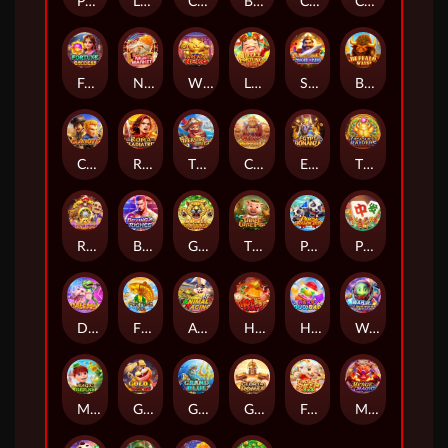
PHOENIX FEVER
LEGEND OF INCA
CYBER GOD OF FORTUNE⁺
BAD RICH WOLF
CATLA'S MONEY MACHINE
CHINESE NEW YEAR 2
Fortune Goddess
NIGHT MARKET
WIN WIN NEKO
Lucky Fortune 3x3
SWORD OF KING
BUFFALO WAYS
COWBOYS
Roma Gladiatrix
TREASURE CRUISE
CRAZY BUFFALO
EGYPT BONANZA
TREASURE RAIDERS
RICH ＭAN
Boxing Riches
GOLDEN PANTHER
THREE LITTLE PIGS
PANDA DRAGON BOAT
PONG PONG HU
DA LE MEN
FORTUNE KOI
ANIMAL RACING
HOT POT PARTY
HAPPY DUO BAO
WAR OF THE UNIVERSE
MAGIC BEANS
GOLD RUSH
GRAND BLUE
GLORY OF ROME
Fortune Sheep
MERGE MAGIC