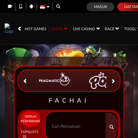
MASUK
DAFTA
IDR
12,672,479,
HOT GAMES
SLOTS
LIVE CASINO
RACE
TOGEL
FACHAI
SEMUA
PERMAINAN
TOP
SLOTS
20