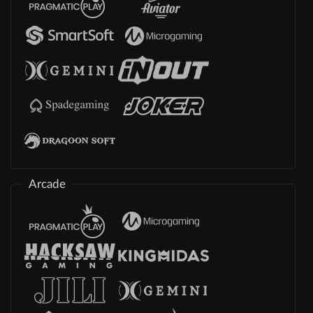
Arcade