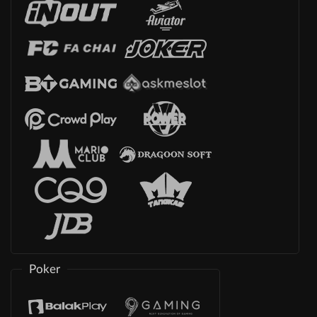
Poker