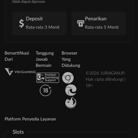
tidak dapat diproses
Deposit
Penarikan
Rata-rata 3 Menit
Rata-rata 5 Menit
Bersertifikasi
Tanggung
Browser
Dari
Jawab
Yang
Bermain
Didukung
©2026 JURAGANJP.
Hak cipta dilindungi |
18+
Platform Penyedia Layanan
Slots