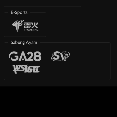
E-Sports
Sabung Ayam