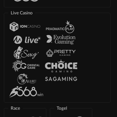
Live Casino
Race
Togel